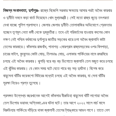
নিজস্ব সংবাদদাতা, দুর্গাপুরঃ-
রাজ্যে বিজেপি সরকার ক্ষমতায় আসার পরই অবৈধ কারবার
ও দুর্নীতি দমনে কড়া বার্তা দিয়েছেন খোদ মুখ্যমন্ত্রী। সেই মতো রাজ্য জুড়ে তৎপরতা
দেখা যাচ্ছে পুলিশ প্রশাসনে। জেলায় জেলায় দুর্নীতি তোলাবাজির অভিযোগে গ্রেফতার
হচ্ছেন তৃণমূল নেতা কর্মী থেকে দুষ্কৃতীরা। তবে এই পরিবর্তনের হাওয়ায় বদলের কোন
লক্ষণ নেই পশ্চিম বর্ধমানের দুর্গাপুরে জাতীয় সড়কের ধারে চলা অবৈধ জ্বালানি কাটা
তেলের কারবারে। কাঁকসার রাজবাঁধ, পানাগড় -মোরগ্রাম রাজ্যসড়কের ওপর বিলপাড়া,
চারের মাইল, বুদবুদের কোটা মোড়, তিলডাঙ মোড়, এলাকায় পার্কিংয়ের নামে রমরমিয়ে
চলছে এই অবৈধ কারবার। ঝুপড়ি ঘরে বড় বড় ডিপোতে জ্বালানি তেল মজুত করে চলছে
এই ঝুঁকির কারবার। যে কোন সময় ঘটে যেতে পারে বড় সড় দুর্ঘটনা। বিশেষ করে
বায়ুসেনা ঘাঁটির কয়েকশো মিটারের মধ্যেই চলছে এই অবৈধ কারবার, যা সেনা ঘাঁটির
সুরক্ষা নিয়েও প্রশ্ন তুলেছে।
প্রসঙ্গত উল্লেখ্য বছরখানেক আগেই কাঁকসার বীরুডিহা বায়ুসেনা ঘাঁটি লাগোয়া অবৈধ
তেল ডিপোয় ভয়াবহ অগ্নিকাণ্ডের ঘটনা ঘটে। তার আগে ২০২২ সালে মার্চ মাসে
বিরুডিহায় পার্কিংয়ে দাঁড়িয়ে থাকা জ্বালানী তেলের ট্যাঙ্কারে আগুন লাগে। তাতে বেশ