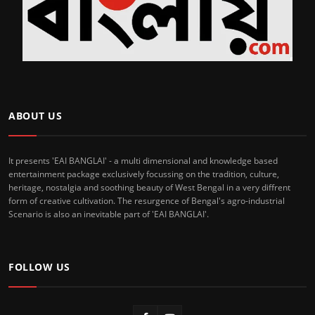
ABOUT US
It presents 'EAI BANGLAI' - a multi dimensional and knowledge based
entertainment package exclusively focussing on the tradition, culture,
heritage, nostalgia and soothing beauty of West Bengal in a very diffrent
form of creative cultivation. The resurgence of Bengal's agro-industrial
Scenario is also an inevitable part of 'EAI BANGLAI'.
FOLLOW US