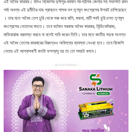
এই অবৈধ কারবার। যদিও বিজেপির দুর্গাপুর-বর্ধমান সাংগঠনিক জেলার সহ সভাপতি রমন
শর্মা অবশ্য এই দুর্নীতির দায় প্রাক্তন শাসক দল তৃণমূল কংগ্রেসের উপরই চাপিয়েছেন
। তার মতে অবৈধ তেল চুরি থেকে শুরু করে বালি, কয়লা, মাটি সবই চুরি চলত তৃণমূল
কংগ্রেসের নেতাদের মদতে। তবে বর্তমান সরকার অবৈধ কারবার, সিন্ডিকেটরাজ,
মাফিয়ারাজ বরদাস্ত করবে না বলেই দাবি করেন তিনি। তার মতে জাতীয় সড়ক সংলগ্ন
এই অবৈধ তেলের কারবারের বিরুদ্ধেও অবিলম্বে ব্যবস্থা নেওয়া হবে। তবে বিজেপি
নেতার এই আশ্বাসবাণী কতটা ফলপ্রসু হয় তা তো সময়ই বলবে।
— ADVERTISEMENT —