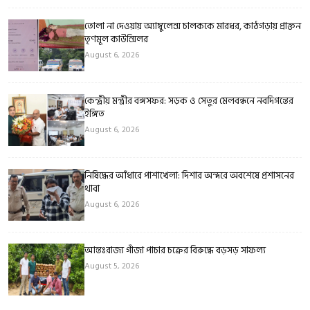
তোলা না দেওয়ায় অ্যাম্বুলেন্স চালককে মারধর, কাঠগড়ায় প্রাক্তন
তৃণমূল কাউন্সিলর
August 6, 2026
কেন্দ্রীয় মন্ত্রীর বঙ্গসফর: সড়ক ও সেতুর মেলবন্ধনে নবদিগন্তের
ইঙ্গিত
August 6, 2026
নিষিদ্ধের আঁধারে পাশাখেলা: দিশার অন্দরে অবশেষে প্রশাসনের
থাবা
August 6, 2026
আন্তঃরাজ্য গাঁজা পাচার চক্রের বিরুদ্ধে বড়সড় সাফল্য
August 5, 2026