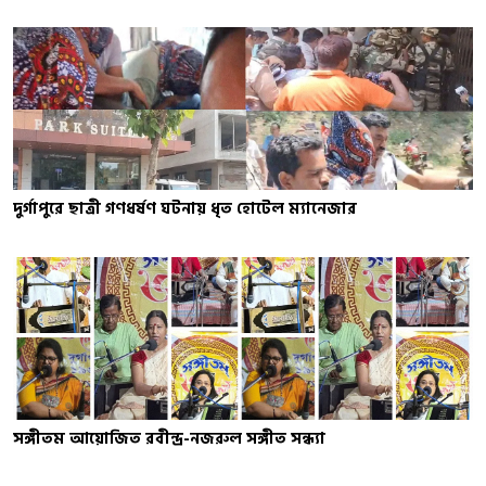
দুর্গাপুরে ছাত্রী গণধর্ষণ ঘটনায় ধৃত হোটেল ম্যানেজার
সঙ্গীতম আয়োজিত রবীন্দ্র-নজরুল সঙ্গীত সন্ধ্যা