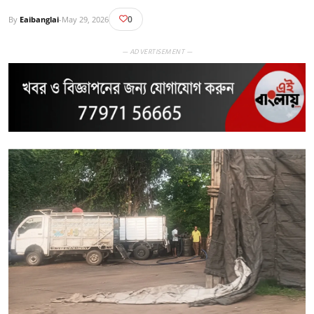
0
By
Eaibanglai
-
May 29, 2026
— ADVERTISEMENT —