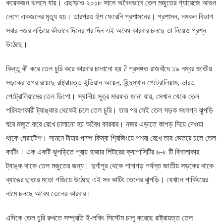
কয়েকজন ঝলসে যায়। এছাড়াও ২০১৮ সালে অবৈধভাবে তেল মজুতের গ্যারেজে আগুন
লেগে একজনের মৃত্যু হয়। তারপরও হুঁশ ফেরেনি প্রশাসনের। প্রশাসন, দমকল বিভাগ
সবার নজর এড়িয়ে কীভাবে দিনের পর দিন এই অবৈধ কারবার চলছে তা নিয়েও প্রশ্ন
উঠেছে।
কিন্তু কী করে তেল চুরি করে কারবার চালানো হয় ? প্রসঙ্গত রাজবাঁধে ১৯ নম্বর জাতীয়
সড়কের ওপর রয়েছে রাষ্ট্রায়ত্ত ইন্ডিয়ান অয়েল, হিন্দুস্থান পেট্রোলিয়াম, ভারত
পেট্রোলিয়ামের তেল ডিপো। স্থানীয় সূত্র মারফত জানা যায়, সেখান থেকে তেল
পরিবহণকারী ট্যাঙ্কার থেকেই চলে তেল চুরি। তার পর সেই তেল সড়ক সংলগ্ন ঝুপড়ি
ঘরে মজুত করে রেখে চালানো হয় অবৈধ কারবার। নজর এড়াতে কাপড় দিয়ে দেওয়া
থাকে ঘেরাটোপ। সামনে টায়ার পাম্প কিম্বা গ্রিজিংয়ে পশরা রেখে তার ভেতরে চলে তেল
কাটিং। এক একটি ঝুপড়িতে প্রায় হাজার লিটারের ক্যাপাসিটির ৬-৮ টি বিশালাকার
ট্যাঙ্ক থাকে তেল মজুতের জন্য। দুর্গাপুর থেকে পানাগড় পর্যন্ত জাতীয় সড়কের থাকে
ব্যাঙের ছাতার মতো গজিয়ে উঠেছে এই সব কাটিং তেলের ঝুপড়ি। যেখানে পার্কিংয়ের
নামে চলছে অবৈধ তেলের কারবার।
এদিকে তেল চুরি রুখতে সম্প্রতি ই-লকিং সিস্টেম চালু করেছে রাষ্ট্রায়ত্ত তেল